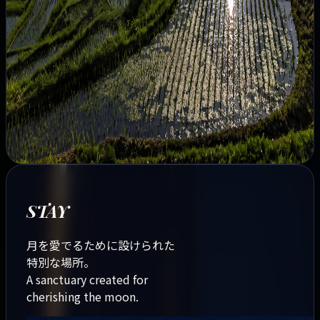
conservation of the rice terraces, helping to
preserve them for generations to come.
Your stay becomes a vital force in protecting this
heritage.
So that someone a thousand years from now can
gaze upon the same moon we see tonight—this is
a destination where you stay for the sake of the
future.
STAY
月を愛でるために設けられた
特別な場所。
A sanctuary created for
cherishing the moon.