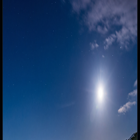
STORY
同じ月を1000年先へ
Preserving the Same Moon for 1,000 Years
古くから月見の地として愛されてきた、姨捨の棚
田。
「The Moon Terraces Obasute」は、その景観に溶
け込むように佇む一日一組限定の宿。
窓の外に広がるのは、宝石を散りばめたような善光
寺平の夜景と、優しく降り注ぐ月光。
地産地消の食材、静けさの贅沢。
特別な時間を過ごす、「月見の宿」。
私たちが目指すのは、この美しい景観を、さらに
1000年先へと手渡すこと。
滞在費の一部は姨捨の棚田の保全へ活用され、未来