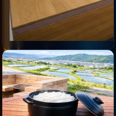
MEALS
棚田を食し、恵みを繋ぐ。
この一膳が、風景を守る力に。
Savor the harvest, nurture the future.
Every grain protects this landscape.
この土地の恵みを知る
Discover the blessings of the
land
→