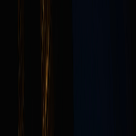
THE MOON TERRACES OBASUTE
Story
Stay
Experience
Access
Journal
Reservation
MENU
Close
×
Story
Stay
Experience
Access
Journal
Reservation