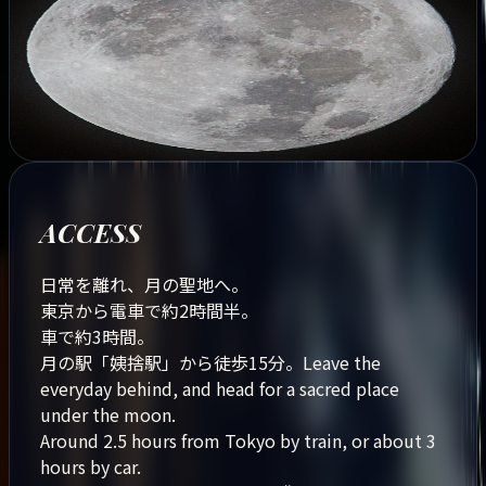
RESERVATION
Price
￥35,300〜
Meal option
￥5,500〜
月を見に行く
Go to meet the moon
Reservation
ACCESS
日常を離れ、月の聖地へ。
東京から電車で約2時間半。
車で約3時間。
月の駅「姨捨駅」から徒歩15分。
Leave the
everyday behind, and head for a sacred place
under the moon.
Around 2.5 hours from Tokyo by train, or about 3
hours by car.