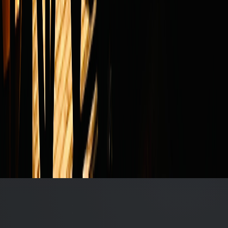
Contact
〒387-0023 長野県千曲市八幡7160-2
TEL：
080-4869-9145
Email：
contact@moonterraces.com
Operated by Chikuma Tourism Bureau
Follow Us
Facebook
Instagram
YouTube
About Chikuma
千曲市について
プライバシーポリシー
©
2026
THE MOON TERRACES OBASUTE