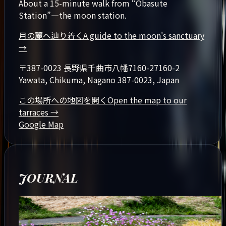
About a 15-minute walk from “Obasute
Station”—the moon station.
月の麓へ辿り着く
A guide to the moon's sanctuary
→
〒387-0023 長野県千曲市八幡7160-2
7160-2
Yawata, Chikuma, Nagano 387-0023, Japan
この場所への地図を開く
Open the map to our
tarraces
→
Google Map
JOURNAL