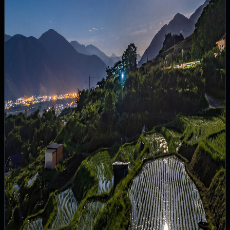
へ繋ぐ活動に役立てられます。
「泊まること」が、この風景を守る力になる。
1000年後の誰かも、今夜と同じ月を見上げることが
できるように。
ここは、未来のために泊まる宿です。
The Obasute Rice Terraces—a sacred site
cherished for moon viewing since ancient times.
“The Moon Terraces Obasute” is a private villa,
limited to one group per day, standing in
harmony with this historic landscape.
Outside your window, the Zenkoji Plain glitters
like jewels beneath the gentle moonlight.
Local flavors and the luxury of silence—a modern
moon-viewing retreat for a truly special time.
Our mission is to pass this breathtaking landscape
down for a thousand years to come.
A portion of your stay fee directly supports the